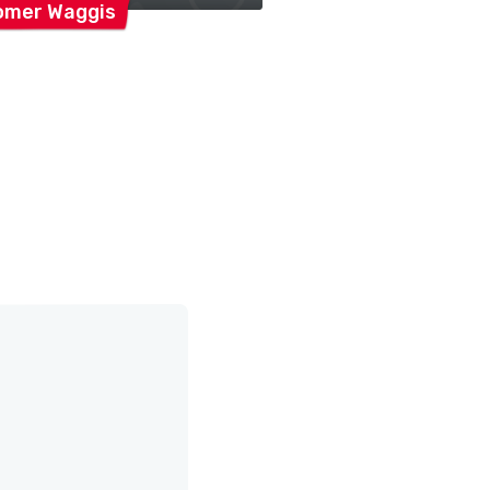
omer
Waggis
Chomer
Weckhäxe