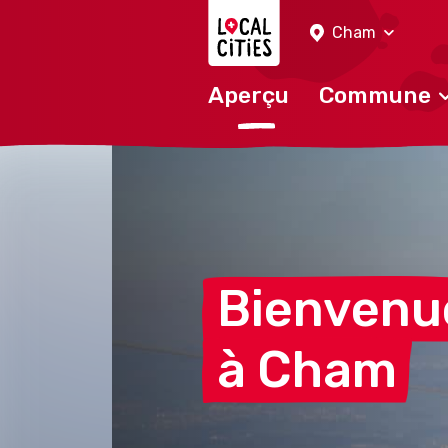
Localcities
Cham
Aperçu
Commune
Bienvenu
à
Cham