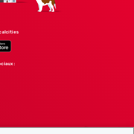
calcities
ciaux :