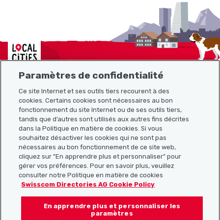
Localcities
Paramètres de confidentialité
Ce site Internet et ses outils tiers recourent à des
cookies. Certains cookies sont nécessaires au bon
Plan du site
fonctionnement du site Internet ou de ses outils tiers,
tandis que d’autres sont utilisés aux autres fins décrites
Liens utiles
dans la Politique en matière de cookies. Si vous
souhaitez désactiver les cookies qui ne sont pas
nécessaires au bon fonctionnement de ce site web,
cliquez sur "En apprendre plus et personnaliser" pour
Télécharger l’application Localcities
gérer vos préférences. Pour en savoir plus, veuillez
consulter notre Politique en matière de cookies
Swisscom Directories AG Cookie Policy
En apprendre plus et personnaliser les
Suis-nous sur les réseaux sociaux :
paramètres