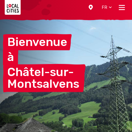
Localcities
FR
Bienvenue
à
Châtel-sur-
Montsalvens