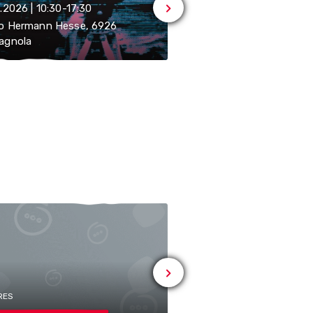
.2026 | 10:30-17:30
09.08.2026 | 10:30-17:30
o Hermann Hesse, 6926
Museo Hermann Hesse,
agnola
Montagnola
RES
# AUTRES