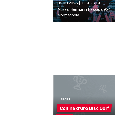
06.08.2026 | 10:30-17:30
Museo Hermann Hesse, 6926
Montagnola
# SPORT
Collina d’Oro Disc
Golf