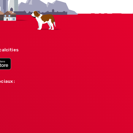
calcities
ciaux :