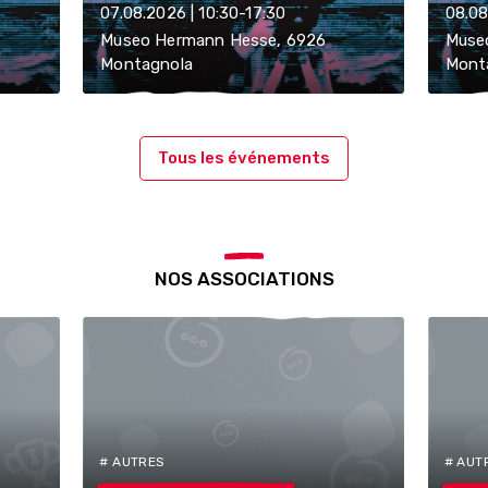
07.08.2026 | 10:30-17:30
08.08
Museo Hermann Hesse, 6926
Muse
Montagnola
Mont
Tous les événements
NOS ASSOCIATIONS
# AUTRES
# AUT