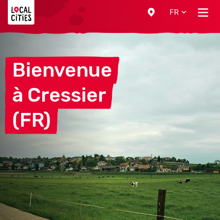
Localcities
FR
Bienvenue
à
Cressier
(FR)