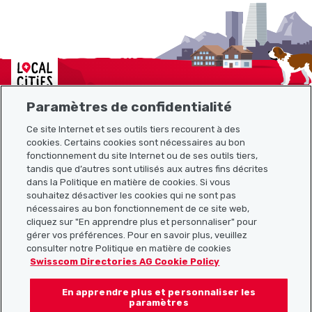
Localcities
Paramètres de confidentialité
Ce site Internet et ses outils tiers recourent à des
cookies. Certains cookies sont nécessaires au bon
Plan du site
fonctionnement du site Internet ou de ses outils tiers,
tandis que d’autres sont utilisés aux autres fins décrites
Liens utiles
dans la Politique en matière de cookies. Si vous
souhaitez désactiver les cookies qui ne sont pas
nécessaires au bon fonctionnement de ce site web,
cliquez sur "En apprendre plus et personnaliser" pour
Télécharger l’application Localcities
gérer vos préférences. Pour en savoir plus, veuillez
consulter notre Politique en matière de cookies
Swisscom Directories AG Cookie Policy
En apprendre plus et personnaliser les
Suis-nous sur les réseaux sociaux :
paramètres