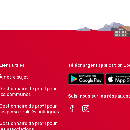
Liens utiles
Télécharger l’application Lo
À notre sujet
Gestionnaire de profil pour
les communes
Suis-nous sur les réseaux so
Gestionnaire de profil pour
les personnalités politiques
Gestionnaire de profil pour
les associations