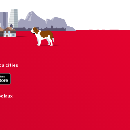
calcities
ciaux :