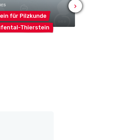
RES
# AUTRES
ein für
Pilzkunde
Rebzunft zum
Cha
fental-Thierstein
Dittingen