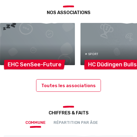
NOS ASSOCIATIONS
# SPORT
EHC
SenSee-Future
HC Düdingen
Bulls
Toutes les associations
CHIFFRES & FAITS
COMMUNE
RÉPARTITION PAR ÂGE