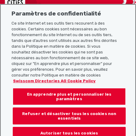
Paramètres de confidentialité
Ce site Internet et ses outils tiers recourent à des
cookies. Certains cookies sont nécessaires au bon
Plan du site
fonctionnement du site Internet ou de ses outils tiers,
tandis que d’autres sont utilisés aux autres fins décrites
Liens utiles
dans la Politique en matière de cookies. Si vous
souhaitez désactiver les cookies qui ne sont pas
nécessaires au bon fonctionnement de ce site web,
cliquez sur "En apprendre plus et personnaliser" pour
Télécharger l’application Localcities
gérer vos préférences. Pour en savoir plus, veuillez
consulter notre Politique en matière de cookies
Swisscom Directories AG Cookie Policy
En apprendre plus et personnaliser les
Suis-nous sur les réseaux sociaux :
paramètres
Refuser et désactiver tous les cookies non
essentiels
© 2026 Localcities
Autoriser tous les cookies