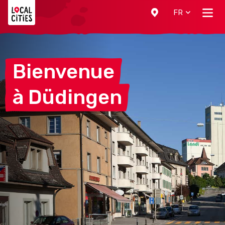
Localcities
FR
Bienvenue
à
Düdingen