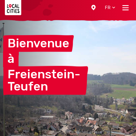
Localcities
FR
Bienvenue
à
Freienstein-
Teufen