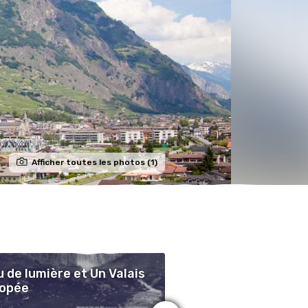
Afficher toutes les photos (1)
u de lumière et Un Valais
Visite commentée
popée