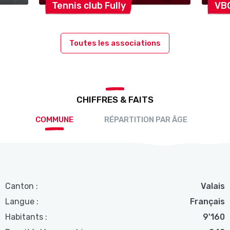
Tennis club
Fully
VB
Toutes les associations
CHIFFRES & FAITS
COMMUNE
RÉPARTITION PAR ÂGE
Canton :
Valais
Langue :
Français
Habitants :
9'160