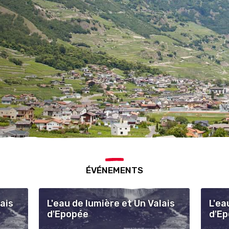
ÉVÉNEMENTS
lais
L'eau de lumière et Un Valais
L'ea
d'Epopée
d'E