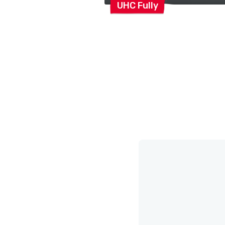
UHC
Fully