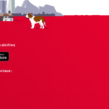
calcities
ciaux :