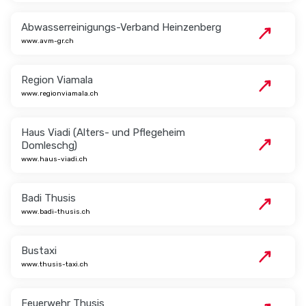
Abwasserreinigungs-Verband Heinzenberg
www.avm-gr.ch
Region Viamala
www.regionviamala.ch
Haus Viadi (Alters- und Pflegeheim
Domleschg)
www.haus-viadi.ch
Badi Thusis
www.badi-thusis.ch
Bustaxi
www.thusis-taxi.ch
Feuerwehr Thusis