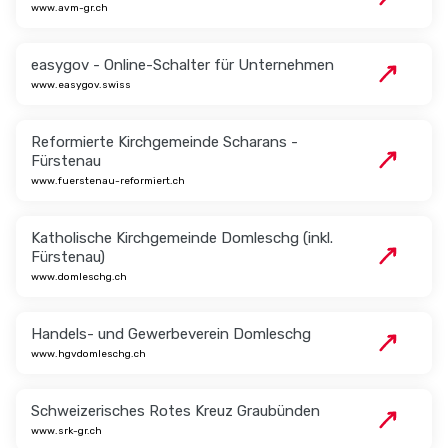
www.avm-gr.ch
easygov - Online-Schalter für Unternehmen
www.easygov.swiss
Reformierte Kirchgemeinde Scharans -
Fürstenau
www.fuerstenau-reformiert.ch
Katholische Kirchgemeinde Domleschg (inkl.
Fürstenau)
www.domleschg.ch
Handels- und Gewerbeverein Domleschg
www.hgvdomleschg.ch
Schweizerisches Rotes Kreuz Graubünden
www.srk-gr.ch