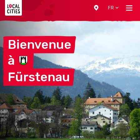
Localcities
FR
Bienvenue
à
Fürstenau