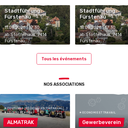
Stadtführung
Stadtführung
Fürstenau
Fürstenau
11.08.2026 | 17:30
18.08.2026 | 17:30
ab Stoffelhaus, 7414
ab Stoffelhaus, 7414
Fürstenau
Fürstenau
Tous les événements
NOS ASSOCIATIONS
# COUTUMES (RÉGIONALES, CARNAVAL,...)
# LOISIRS ET HOBBY
# ECONOMIE ET TRAVAIL
ALMATRAK
Gewerbeverein