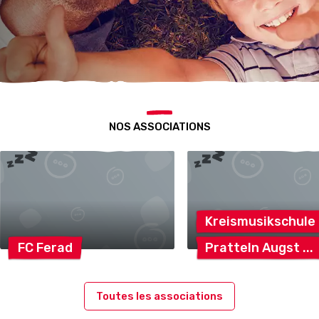
NOS ASSOCIATIONS
Kreismusikschule
FC
Ferad
Pratteln
Augst
Toutes les associations