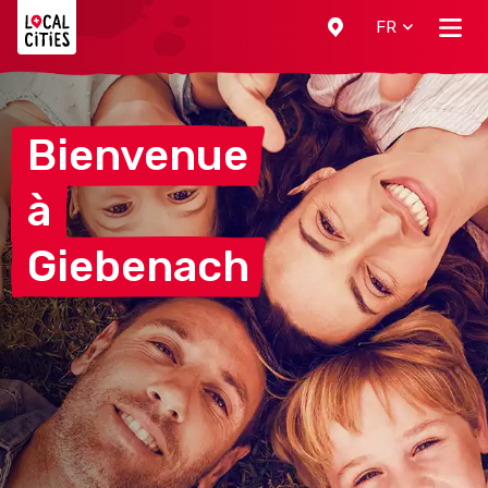
Localcities
FR
Bienvenue
à
Giebenach