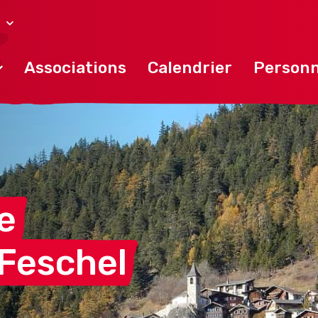
l
Associations
Calendrier
Personn
e
Feschel