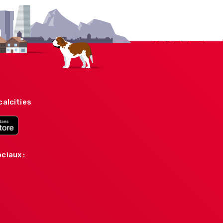
calcities
ciaux :