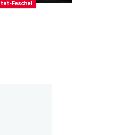
tet-Feschel
Militärschiessvere