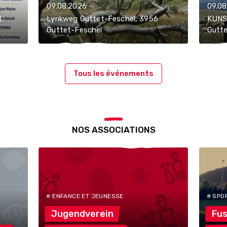
09.08.2026
09.08
),
Lyrikweg Guttet-Feschel, 3956
KUNS
Guttet-Feschel
Gutte
Tous les événements
NOS ASSOCIATIONS
# ENFANCE ET JEUNESSE
# SPO
Jugendverein
Fus