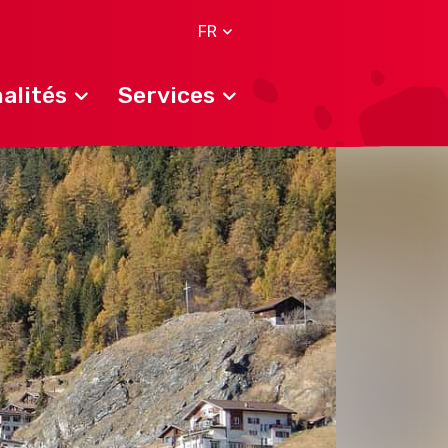
FR
alités
Services