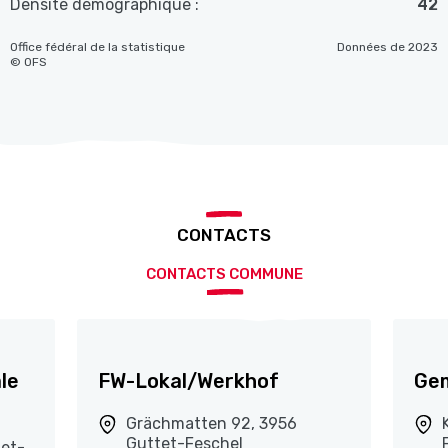
Densité démographique :
42
Office fédéral de la statistique
Données de 2023
© OFS
CONTACTS
CONTACTS COMMUNE
le
FW-Lokal/Werkhof
Gem
Grächmatten 92, 3956
Guttet-Feschel
tet-