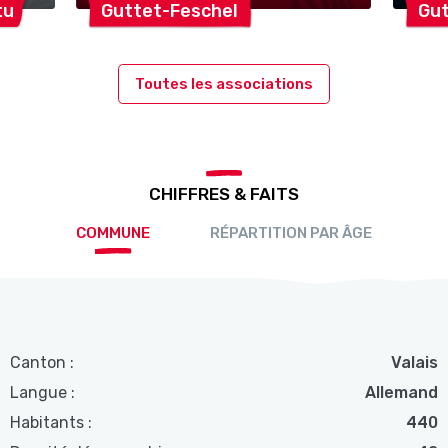
tu
Guttet-Feschel
Gut
Toutes les associations
CHIFFRES & FAITS
COMMUNE
RÉPARTITION PAR ÂGE
Canton :
Valais
Langue :
Allemand
Habitants :
440