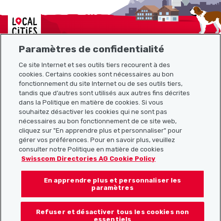
Localcities
Paramètres de confidentialité
Ce site Internet et ses outils tiers recourent à des
cookies. Certains cookies sont nécessaires au bon
Plan du site
fonctionnement du site Internet ou de ses outils tiers,
tandis que d’autres sont utilisés aux autres fins décrites
Liens utiles
dans la Politique en matière de cookies. Si vous
souhaitez désactiver les cookies qui ne sont pas
nécessaires au bon fonctionnement de ce site web,
cliquez sur "En apprendre plus et personnaliser" pour
Télécharger l’application Localcities
gérer vos préférences. Pour en savoir plus, veuillez
consulter notre Politique en matière de cookies
Swisscom Directories AG Cookie Policy
En apprendre plus et personnaliser les
Suis-nous sur les réseaux sociaux :
paramètres
Refuser et désactiver tous les cookies non
essentiels