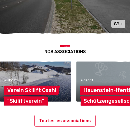
1
NOS ASSOCIATIONS
# SPORT
# SPORT
Verein Skilift
Gsahl
Hauenstein-Ifent
“Skiliftverein”
Schützengesellsc
Toutes les associations