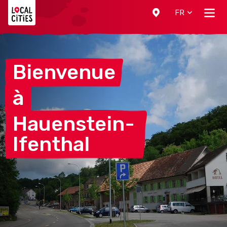
Localcities
FR
Bienvenue
à
Hauenstein-
Ifenthal