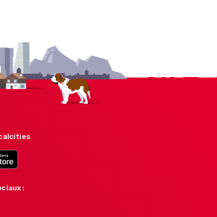
calcities
ciaux :