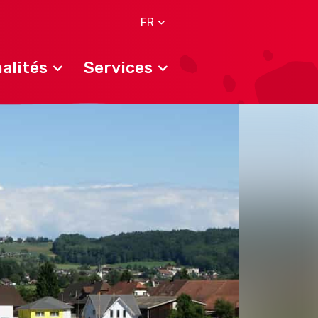
FR
alités
Services