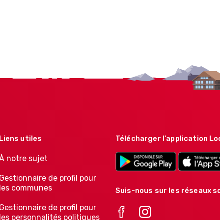
Liens utiles
Télécharger l’application Lo
À notre sujet
Gestionnaire de profil pour
les communes
Suis-nous sur les réseaux so
Gestionnaire de profil pour
les personnalités politiques