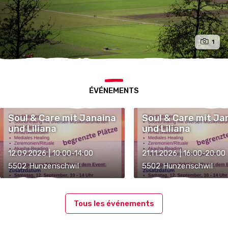
1
ÉVÉNEMENTS
Soul & Care mit Janaina
Soul & Care mit Ja
und Liliana
und Liliana
12.09.2026 | 10:00-14:00
21.11.2026 | 16:00-20:00
5502 Hunzenschwil
5502 Hunzenschwil
Tous les événements