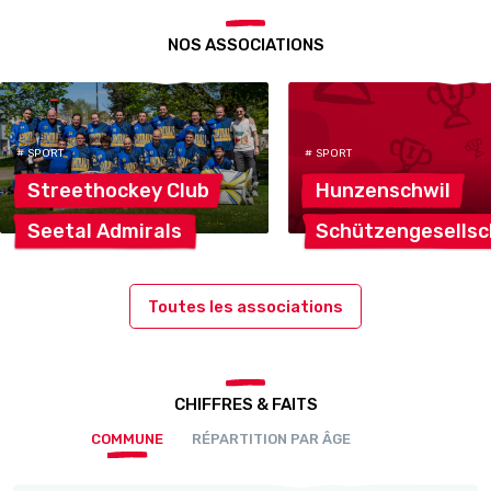
NOS ASSOCIATIONS
# SPORT
# SPORT
Streethockey
Club
Hunzenschwil
Seetal
Admirals
Schützengesellsc
Toutes les associations
CHIFFRES & FAITS
COMMUNE
RÉPARTITION PAR ÂGE