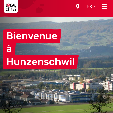
Localcities
FR
Bienvenue
à
Hunzenschwil