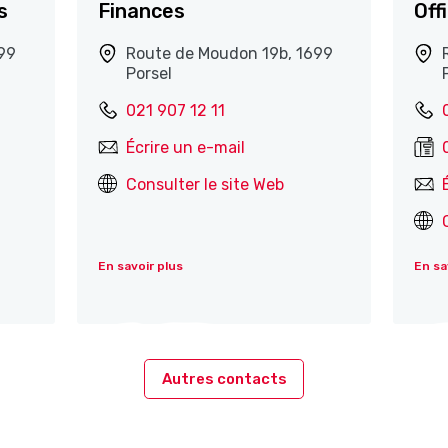
s
Finances
Off
99
Route de Moudon 19b, 1699
Porsel
021 907 12 11
Écrire un e-mail
Consulter le site Web
En savoir plus
En sa
Autres contacts