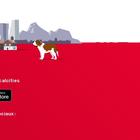
calcities
ciaux :