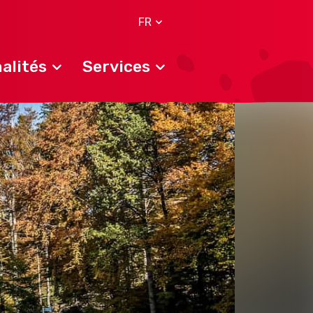
FR
alités
Services