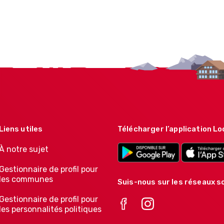
Liens utiles
Télécharger l’application Lo
À notre sujet
Gestionnaire de profil pour
les communes
Suis-nous sur les réseaux so
Gestionnaire de profil pour
les personnalités politiques