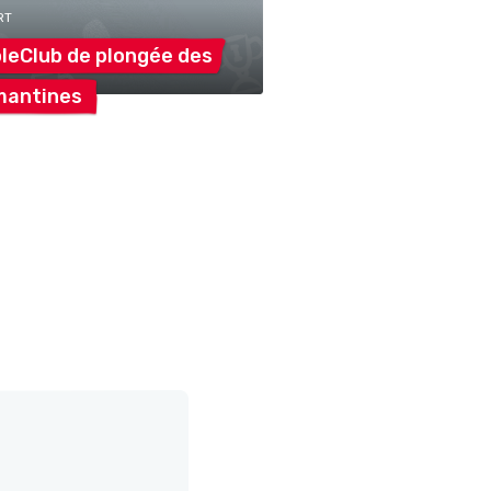
RT
leClub de plongée
des
mantines