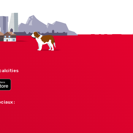
calcities
ciaux :