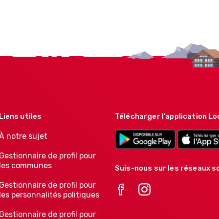
Liens utiles
Télécharger l’application Lo
À notre sujet
Gestionnaire de profil pour
les communes
Suis-nous sur les réseaux so
Gestionnaire de profil pour
les personnalités politiques
Gestionnaire de profil pour