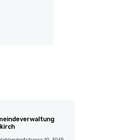
meindeverwaltung
kirch
Wahlendorfstrasse 10, 3045