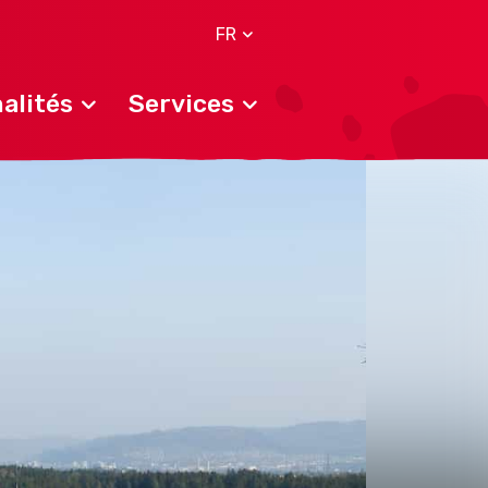
FR
alités
Services