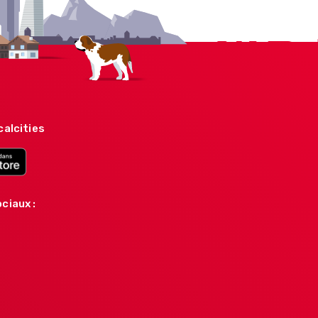
calcities
ciaux :