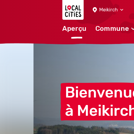
Localcities
Meikirch
Aperçu
Commune
Bienvenu
à
Meikirc