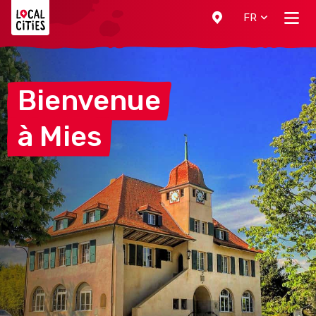
Localcities
FR
Bienvenue
à
Mies