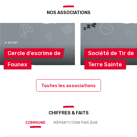
NOS ASSOCIATIONS
# SPORT
Cercle d'escrime
de
Société de Tir
de
Founex
Terre
Sainte
Toutes les associations
CHIFFRES & FAITS
COMMUNE
RÉPARTITION PAR ÂGE