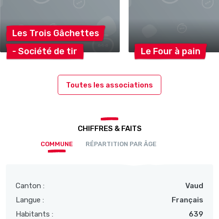
Les Trois
Gâchettes
- Société de
tir
Le Four à
pain
Toutes les associations
CHIFFRES & FAITS
COMMUNE
RÉPARTITION PAR ÂGE
Canton :
Vaud
Langue :
Français
Habitants :
639