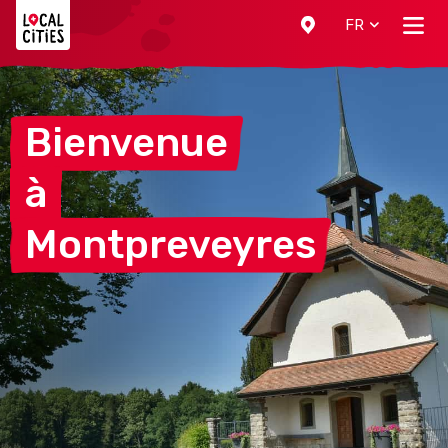
Localcities
FR
Bienvenue
à
Montpreveyres