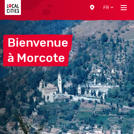
Localcities
FR
Bienvenue
à
Morcote