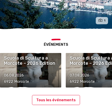
1
ÉVÉNEMENTS
Scuola di Scultura a
Scuola di Scultura 
Morcote – 2026 Edition
Morcote – 2026 Edi
06.08.2026
07.08.2026
6922 Morcote
6922 Morcote
Tous les événements