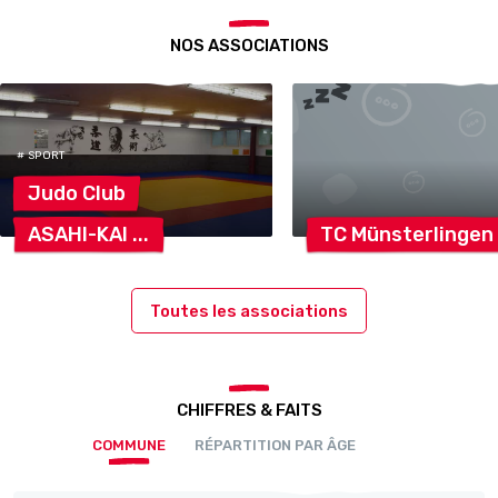
NOS ASSOCIATIONS
# SPORT
Judo
Club
ASAHI-KAI
TC
Münsterlingen
Toutes les associations
CHIFFRES & FAITS
COMMUNE
RÉPARTITION PAR ÂGE