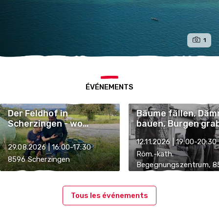
1
ÉVÉNEMENTS
Der Feldhof in
Bäume fällen, Dä
Scherzingen - wo
bauen, Burgen gra
wachsen Gemüse und
60 Jahre Biber im
12.11.2026 | 19:00-20:30
Früchte?
Thurgau
29.08.2026 | 16:00-17:30
Röm.-kath.
8596 Scherzingen
Begegnungszentrum, 8
Münsterlingen
Tous les événements