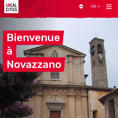
Localcities
FR
Bienvenue
à
Novazzano