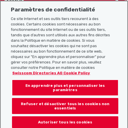
Paramètres de confidentialité
Ce site Internet et ses outils tiers recourent à des
cookies. Certains cookies sont nécessaires au bon
Plan du site
fonctionnement du site Internet ou de ses outils tiers,
tandis que d’autres sont utilisés aux autres fins décrites
Liens utiles
dans la Politique en matière de cookies. Si vous
souhaitez désactiver les cookies qui ne sont pas
nécessaires au bon fonctionnement de ce site web,
cliquez sur "En apprendre plus et personnaliser" pour
Télécharger l’application Localcities
gérer vos préférences. Pour en savoir plus, veuillez
consulter notre Politique en matière de cookies
Swisscom Directories AG Cookie Policy
En apprendre plus et personnaliser les
Suis-nous sur les réseaux sociaux :
paramètres
Refuser et désactiver tous les cookies non
essentiels
© 2026 Localcities
Autoriser tous les cookies