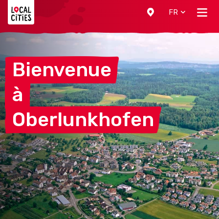
Localcities
FR
Bienvenue
à
Oberlunkhofen