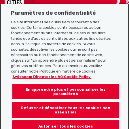
Paramètres de confidentialité
Ce site Internet et ses outils tiers recourent à des
cookies. Certains cookies sont nécessaires au bon
Plan du site
fonctionnement du site Internet ou de ses outils tiers,
tandis que d’autres sont utilisés aux autres fins décrites
Liens utiles
dans la Politique en matière de cookies. Si vous
souhaitez désactiver les cookies qui ne sont pas
nécessaires au bon fonctionnement de ce site web,
cliquez sur "En apprendre plus et personnaliser" pour
Télécharger l’application Localcities
gérer vos préférences. Pour en savoir plus, veuillez
consulter notre Politique en matière de cookies
Swisscom Directories AG Cookie Policy
En apprendre plus et personnaliser les
Suis-nous sur les réseaux sociaux :
paramètres
Refuser et désactiver tous les cookies non
essentiels
© 2026 Localcities
Autoriser tous les cookies