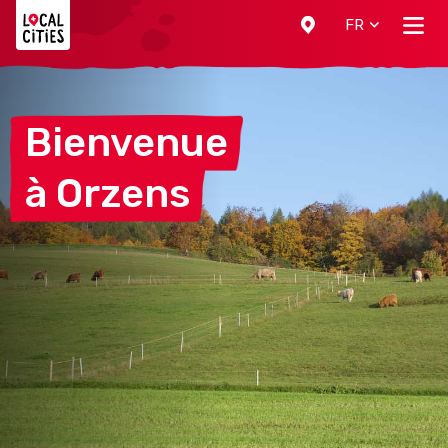
Localcities
FR
Bienvenue
à
Orzens