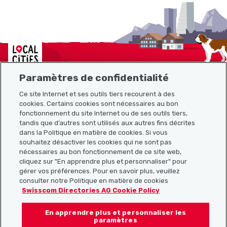
Localcities
Paramètres de confidentialité
Ce site Internet et ses outils tiers recourent à des
cookies. Certains cookies sont nécessaires au bon
Plan du site
fonctionnement du site Internet ou de ses outils tiers,
tandis que d’autres sont utilisés aux autres fins décrites
Liens utiles
dans la Politique en matière de cookies. Si vous
souhaitez désactiver les cookies qui ne sont pas
nécessaires au bon fonctionnement de ce site web,
cliquez sur "En apprendre plus et personnaliser" pour
Télécharger l’application Localcities
gérer vos préférences. Pour en savoir plus, veuillez
consulter notre Politique en matière de cookies
Swisscom Directories AG Cookie Policy
En apprendre plus et personnaliser les
Suis-nous sur les réseaux sociaux :
paramètres