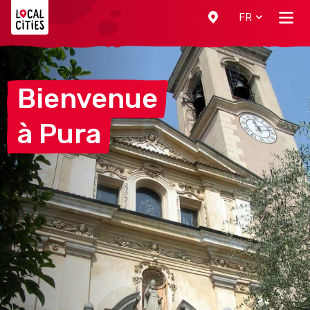
Localcities
FR
Bienvenue
à
Pura