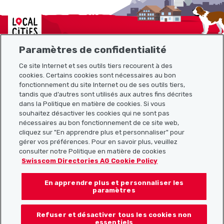
Localcities
Paramètres de confidentialité
Ce site Internet et ses outils tiers recourent à des
cookies. Certains cookies sont nécessaires au bon
Plan du site
fonctionnement du site Internet ou de ses outils tiers,
tandis que d’autres sont utilisés aux autres fins décrites
Liens utiles
dans la Politique en matière de cookies. Si vous
souhaitez désactiver les cookies qui ne sont pas
nécessaires au bon fonctionnement de ce site web,
cliquez sur "En apprendre plus et personnaliser" pour
Télécharger l’application Localcities
gérer vos préférences. Pour en savoir plus, veuillez
consulter notre Politique en matière de cookies
Swisscom Directories AG Cookie Policy
En apprendre plus et personnaliser les
Suis-nous sur les réseaux sociaux :
paramètres
Refuser et désactiver tous les cookies non
essentiels