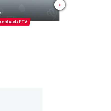
# SPORT
Rickenbach-Wilen
RT
ckenbach
FTV
Faustballgemeins