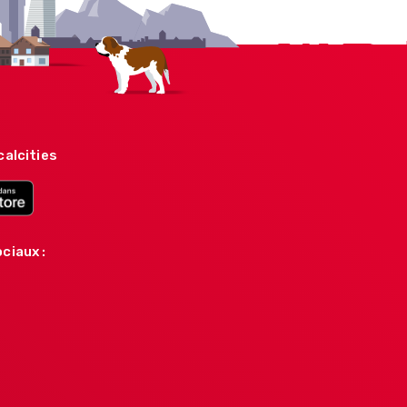
calcities
ciaux :