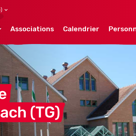
)
Associations
Calendrier
Personn
e
bach
(TG)