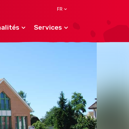
FR
alités
Services