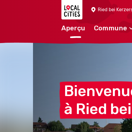
Localcities
Ried bei Kerzer
Aperçu
Commune
Bienvenu
à Ried be