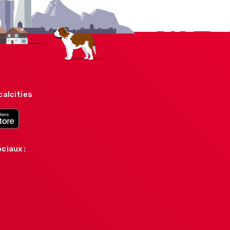
calcities
ciaux :