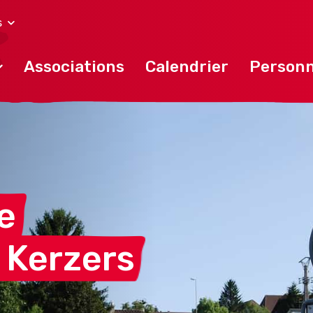
s
Associations
Calendrier
Personn
e
i
Kerzers