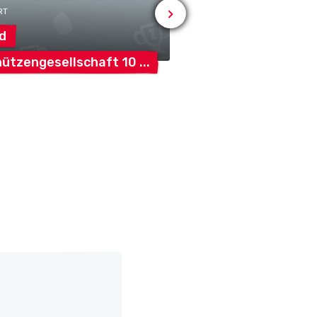
RT
# SPORT
d
Agriswil-Ried
ützengesellschaft
10
Schützengesellsc