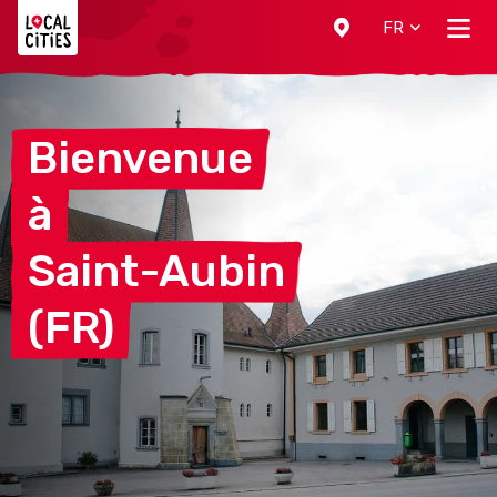
Localcities
FR
Bienvenue
à
Saint-Aubin
(FR)