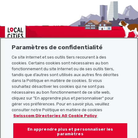
Localcities
Paramètres de confidentialité
Ce site Internet et ses outils tiers recourent à des
cookies. Certains cookies sont nécessaires au bon
Plan du site
fonctionnement du site Internet ou de ses outils tiers,
tandis que d’autres sont utilisés aux autres fins décrites
Liens utiles
dans la Politique en matière de cookies. Si vous
souhaitez désactiver les cookies qui ne sont pas
nécessaires au bon fonctionnement de ce site web,
cliquez sur "En apprendre plus et personnaliser" pour
Télécharger l’application Localcities
gérer vos préférences. Pour en savoir plus, veuillez
consulter notre Politique en matière de cookies
Swisscom Directories AG Cookie Policy
En apprendre plus et personnaliser les
Suis-nous sur les réseaux sociaux :
paramètres