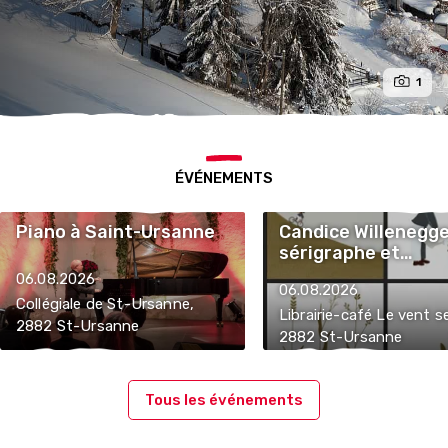
1
ÉVÉNEMENTS
Piano à Saint-Ursanne
Candice Willenegge
sérigraphe et
illustratrice
06.08.2026
06.08.2026
Collégiale de St-Ursanne,
Librairie-café Le vent se
2882 St-Ursanne
2882 St-Ursanne
Tous les événements