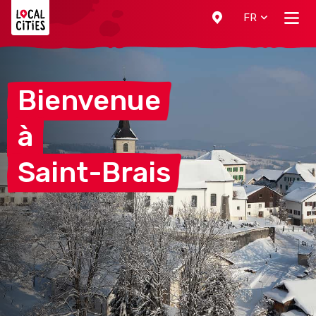
Localcities
FR
Bienvenue
à
Saint-Brais