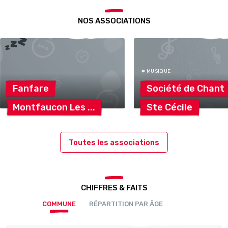
NOS ASSOCIATIONS
# MUSIQUE
Fanfare
Société de
Chant
Montfaucon
Les
Ste
Cécile
Toutes les associations
CHIFFRES & FAITS
COMMUNE
RÉPARTITION PAR ÂGE