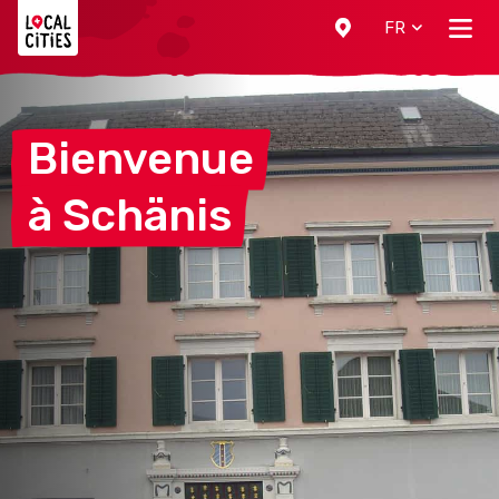
Localcities
FR
Bienvenue
à
Schänis