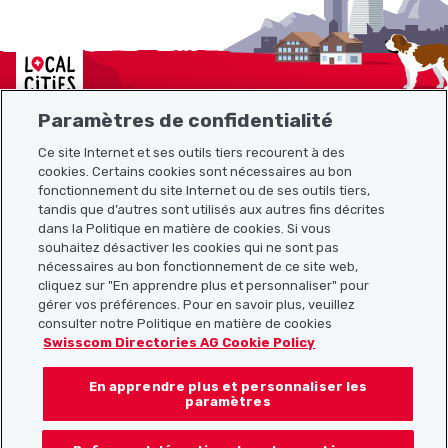
Localcities
Paramètres de confidentialité
Ce site Internet et ses outils tiers recourent à des
cookies. Certains cookies sont nécessaires au bon
Plan du site
fonctionnement du site Internet ou de ses outils tiers,
tandis que d’autres sont utilisés aux autres fins décrites
Liens utiles
dans la Politique en matière de cookies. Si vous
souhaitez désactiver les cookies qui ne sont pas
nécessaires au bon fonctionnement de ce site web,
cliquez sur "En apprendre plus et personnaliser" pour
Télécharger l’application Localcities
gérer vos préférences. Pour en savoir plus, veuillez
consulter notre Politique en matière de cookies
Swisscom Directories AG Cookie Policy
En apprendre plus et personnaliser les
Suis-nous sur les réseaux sociaux :
paramètres