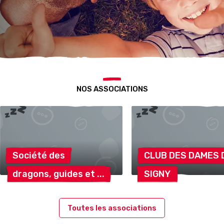
NOS ASSOCIATIONS
Société
des
CLUB DES DAMES
dragons, guides
et
SIGNY
Toutes les associations