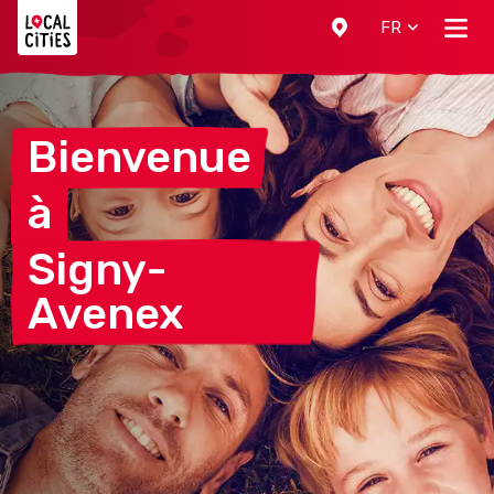
Localcities
FR
Bienvenue
à
Signy-
Avenex