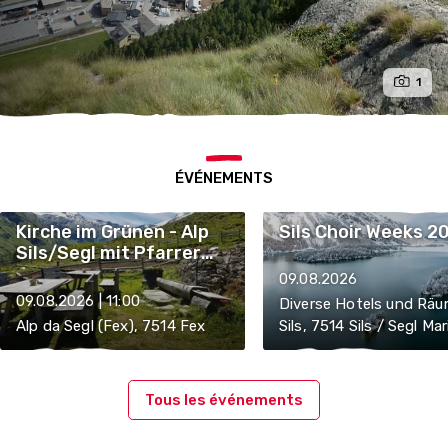
1
ÉVÉNEMENTS
Kirche im Grünen - Alp
Sils Choir Weeks 2
Sils/Segl mit Pfarrer
Christoph Zingg
09.08.2026
09.08.2026 | 11:00
Diverse Hotels und Räu
Alp da Segl (Fex), 7514 Fex
Sils, 7514 Sils / Segl Mar
Tous les événements