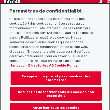
Paramètres de confidentialité
Ce site Internet et ses outils tiers recourent à des
cookies. Certains cookies sont nécessaires au bon
Plan du site
fonctionnement du site Internet ou de ses outils tiers,
tandis que d’autres sont utilisés aux autres fins décrites
Liens utiles
dans la Politique en matière de cookies. Si vous
souhaitez désactiver les cookies qui ne sont pas
nécessaires au bon fonctionnement de ce site web,
cliquez sur "En apprendre plus et personnaliser" pour
Télécharger l’application Localcities
gérer vos préférences. Pour en savoir plus, veuillez
consulter notre Politique en matière de cookies
Swisscom Directories AG Cookie Policy
En apprendre plus et personnaliser les
Suis-nous sur les réseaux sociaux :
paramètres
Refuser et désactiver tous les cookies non
essentiels
© 2026 Localcities
Autoriser tous les cookies