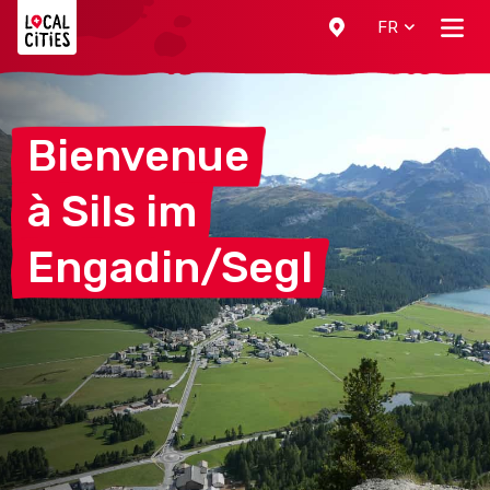
Localcities
FR
Bienvenue
à Sils
im
Engadin/Segl