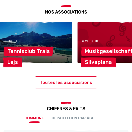
NOS ASSOCIATIONS
# SPORT
# MUSIQUE
Tennisclub
Trais
Musikgesellschaf
Lejs
Silvaplana
Toutes les associations
CHIFFRES & FAITS
COMMUNE
RÉPARTITION PAR ÂGE