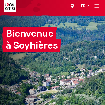
Localcities
FR
Bienvenue
à
Soyhières