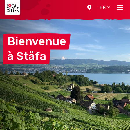
Localcities
FR
Bienvenue
à
Stäfa