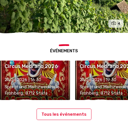
4
ÉVÉNEMENTS
Circus Medrano 2026
Circus Medrano 20
25.08.2026 | 16:30
25.08.2026 | 19:30
Sport- und Merhzweckhalle
Sport- und Merhzweckha
Frohberg, 8712 Stäfa
Frohberg, 8712 Stäfa
Tous les événements