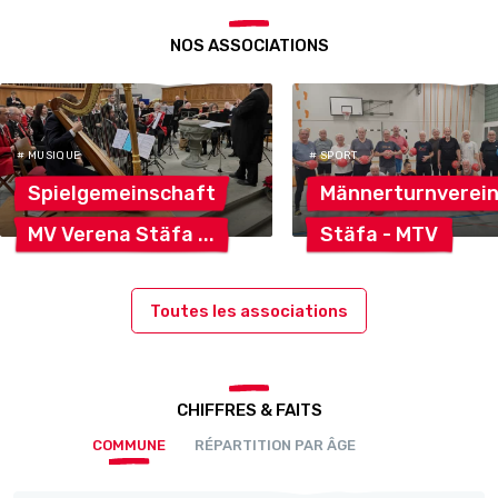
NOS ASSOCIATIONS
# MUSIQUE
# SPORT
Spielgemeinschaft
Männerturnverei
MV Verena
Stäfa
Stäfa -
MTV
Toutes les associations
CHIFFRES & FAITS
COMMUNE
RÉPARTITION PAR ÂGE