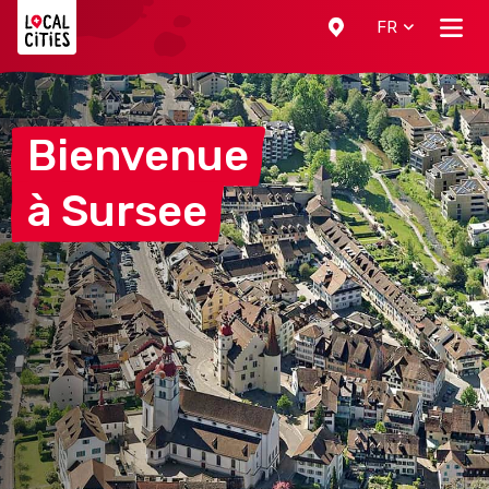
Localcities
FR
Bienvenue
à
Sursee