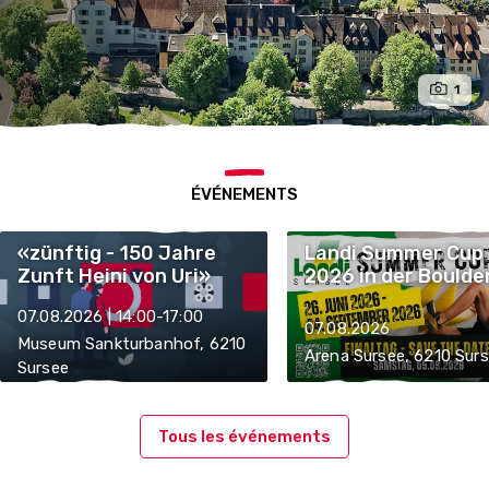
1
ÉVÉNEMENTS
«zünftig - 150 Jahre
Landi Summer Cup
Zunft Heini von Uri»
2026 in der Boulde
Arena Sursee
07.08.2026 | 14:00-17:00
07.08.2026
Museum Sankturbanhof, 6210
Arena Sursee, 6210 Sur
Sursee
Tous les événements