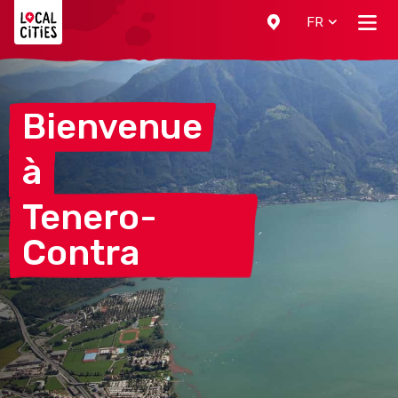
Localcities
FR
Bienvenue
à
Tenero-
Contra