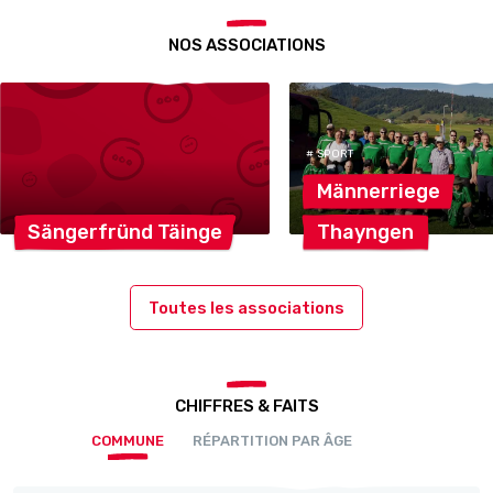
NOS ASSOCIATIONS
# SPORT
Männerriege
Sängerfründ
Täinge
Thayngen
Toutes les associations
CHIFFRES & FAITS
COMMUNE
RÉPARTITION PAR ÂGE