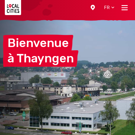
Localcities
FR
Bienvenue
à
Thayngen