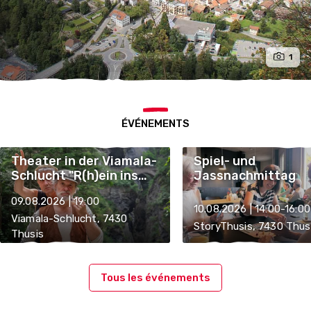
1
ÉVÉNEMENTS
Theater in der Viamala-
Spiel- und
Schlucht "R(h)ein ins
Jassnachmittag
Vergnügen"
09.08.2026 | 19:00
10.08.2026 | 14:00-16:00
Viamala-Schlucht, 7430
StoryThusis, 7430 Thus
Thusis
Tous les événements