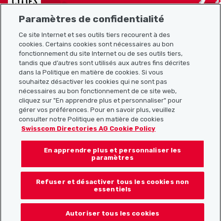
Paramètres de confidentialité
Ce site Internet et ses outils tiers recourent à des
cookies. Certains cookies sont nécessaires au bon
Plan du site
fonctionnement du site Internet ou de ses outils tiers,
tandis que d’autres sont utilisés aux autres fins décrites
Liens utiles
dans la Politique en matière de cookies. Si vous
souhaitez désactiver les cookies qui ne sont pas
nécessaires au bon fonctionnement de ce site web,
cliquez sur "En apprendre plus et personnaliser" pour
Télécharger l’application Localcities
gérer vos préférences. Pour en savoir plus, veuillez
consulter notre Politique en matière de cookies
Swisscom Directories AG Cookie Policy
En apprendre plus et personnaliser les
Suis-nous sur les réseaux sociaux :
paramètres
Refuser et désactiver tous les cookies non
essentiels
© 2026 Localcities
Autoriser tous les cookies