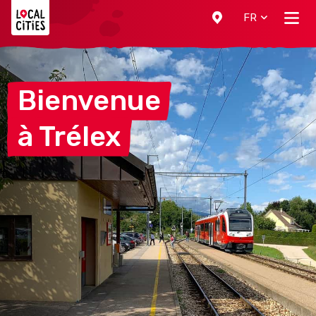
Localcities
FR
Bienvenue
à
Trélex