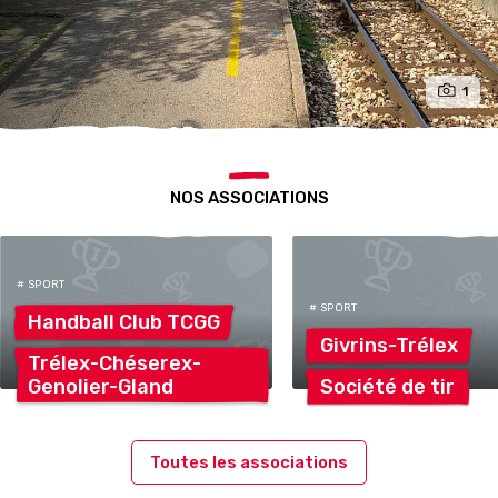
1
NOS ASSOCIATIONS
# SPORT
# SPORT
Handball Club
TCGG
Givrins-Trélex
Trélex-Chéserex-
Genolier-Gland
Société de
tir
Toutes les associations