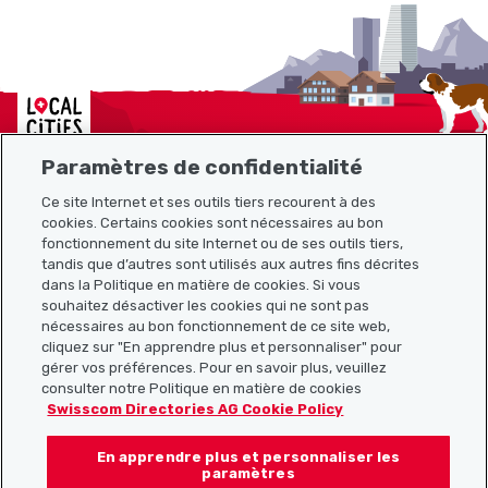
Localcities
Paramètres de confidentialité
Ce site Internet et ses outils tiers recourent à des
cookies. Certains cookies sont nécessaires au bon
Plan du site
fonctionnement du site Internet ou de ses outils tiers,
tandis que d’autres sont utilisés aux autres fins décrites
Liens utiles
dans la Politique en matière de cookies. Si vous
souhaitez désactiver les cookies qui ne sont pas
nécessaires au bon fonctionnement de ce site web,
cliquez sur "En apprendre plus et personnaliser" pour
Télécharger l’application Localcities
gérer vos préférences. Pour en savoir plus, veuillez
consulter notre Politique en matière de cookies
Swisscom Directories AG Cookie Policy
En apprendre plus et personnaliser les
Suis-nous sur les réseaux sociaux :
paramètres