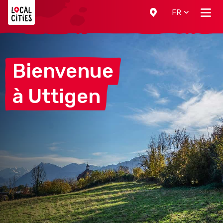
Localcities
FR
Bienvenue
à
Uttigen