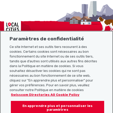
Localcities
Paramètres de confidentialité
Ce site Internet et ses outils tiers recourent à des
cookies. Certains cookies sont nécessaires au bon
Plan du site
fonctionnement du site Internet ou de ses outils tiers,
tandis que d’autres sont utilisés aux autres fins décrites
Liens utiles
dans la Politique en matière de cookies. Si vous
souhaitez désactiver les cookies qui ne sont pas
nécessaires au bon fonctionnement de ce site web,
cliquez sur "En apprendre plus et personnaliser" pour
Télécharger l’application Localcities
gérer vos préférences. Pour en savoir plus, veuillez
consulter notre Politique en matière de cookies
Swisscom Directories AG Cookie Policy
En apprendre plus et personnaliser les
Suis-nous sur les réseaux sociaux :
paramètres