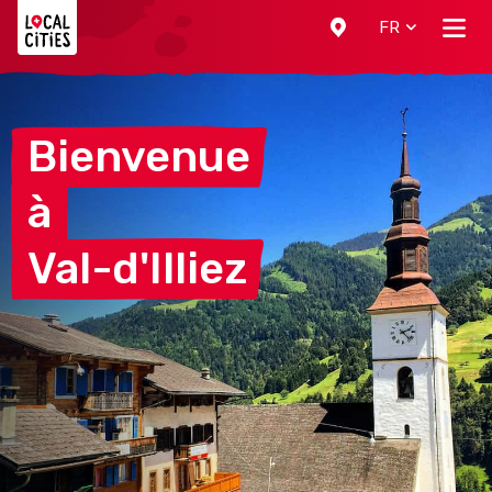
Localcities
FR
Bienvenue
à
Val-d'Illiez