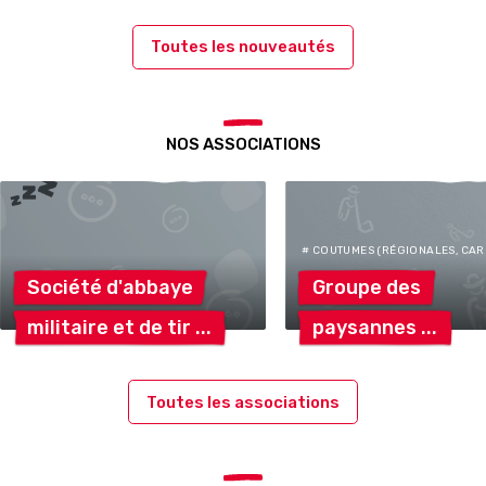
Toutes les nouveautés
NOS ASSOCIATIONS
# COUTUMES (RÉGIONALES, CARN
Société
d'abbaye
Groupe
des
militaire et de
tir
paysannes
Toutes les associations