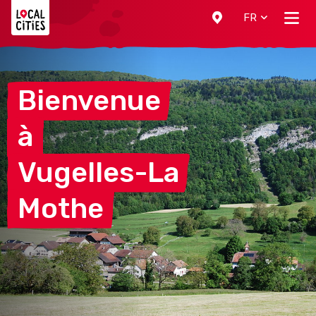
Localcities
FR
Bienvenue
à
Vugelles-La
Mothe