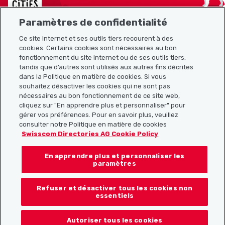
Paramètres de confidentialité
Ce site Internet et ses outils tiers recourent à des
cookies. Certains cookies sont nécessaires au bon
Plan du site
fonctionnement du site Internet ou de ses outils tiers,
tandis que d’autres sont utilisés aux autres fins décrites
Liens utiles
dans la Politique en matière de cookies. Si vous
souhaitez désactiver les cookies qui ne sont pas
nécessaires au bon fonctionnement de ce site web,
cliquez sur "En apprendre plus et personnaliser" pour
Télécharger l’application Localcities
gérer vos préférences. Pour en savoir plus, veuillez
consulter notre Politique en matière de cookies
Swisscom Directories AG Cookie Policy
En apprendre plus et personnaliser les
Suis-nous sur les réseaux sociaux :
paramètres
Refuser et désactiver tous les cookies non
essentiels
© 2026 Localcities
Autoriser tous les cookies