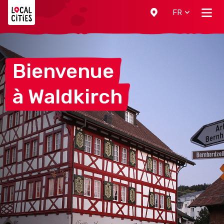
Localcities
FR
Bienvenue
à
Waldkirch