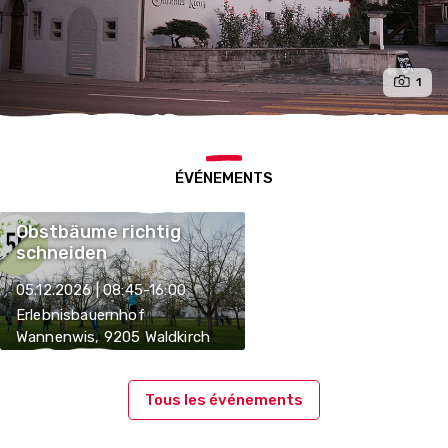
1
ÉVÉNEMENTS
Obstbäume richtig
schneiden
05.12.2026 | 08:45-16:00
Erlebnisbauernhof
Wannenwis, 9205 Waldkirch
Tous les événements