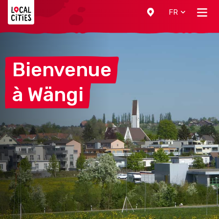
Localcities
FR
Bienvenue
à
Wängi