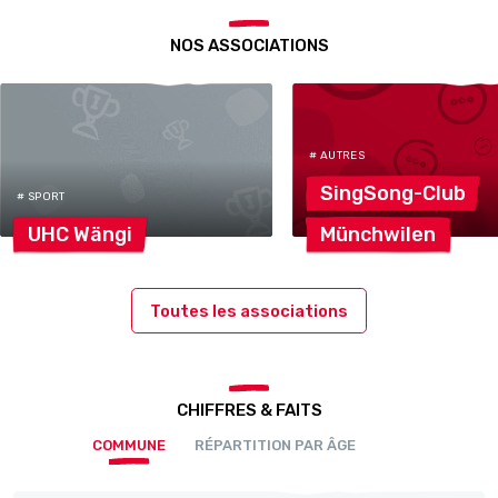
NOS ASSOCIATIONS
# AUTRES
SingSong-Club
# SPORT
UHC
Wängi
Münchwilen
Toutes les associations
CHIFFRES & FAITS
COMMUNE
RÉPARTITION PAR ÂGE