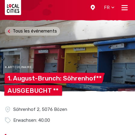
Localcities
FR
Tous les événements
# ART CULINAIRE
1. August-Brunch:
Söhrenhof**
AUSGEBUCHT
**
Söhrenhof 2, 5076 Bözen
Erwachsen: 40.00