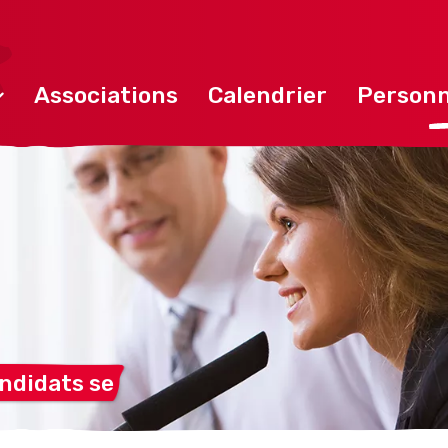
Associations
Calendrier
Personn
andidats
se