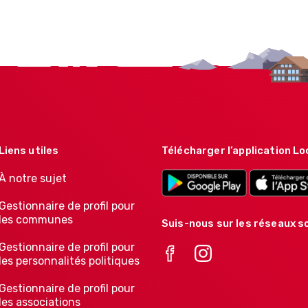
Liens utiles
Télécharger l’application Lo
À notre sujet
Gestionnaire de profil pour
les communes
Suis-nous sur les réseaux so
Gestionnaire de profil pour
les personnalités politiques
Gestionnaire de profil pour
les associations