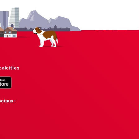
calcities
ciaux :