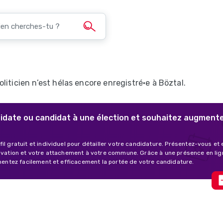
liticien n’est hélas encore enregistré·e à Böztal.
idate ou candidat à une élection et souhaitez augment
fil gratuit et individuel pour détailler votre candidature. Présentez-vous et
tivation et votre attachement à votre commune. Grâce à une présence en lig
ugmentez facilement et efficacement la portée de votre candidature.