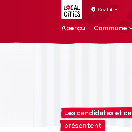
Localcities
Böztal
Aperçu
Commune
Les candidates et c
présentent