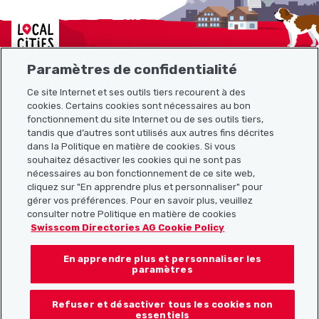
Localcities
Paramètres de confidentialité
Ce site Internet et ses outils tiers recourent à des
Plan du site
cookies. Certains cookies sont nécessaires au bon
fonctionnement du site Internet ou de ses outils tiers,
tandis que d’autres sont utilisés aux autres fins décrites
Liens utiles
dans la Politique en matière de cookies. Si vous
souhaitez désactiver les cookies qui ne sont pas
nécessaires au bon fonctionnement de ce site web,
cliquez sur "En apprendre plus et personnaliser" pour
Télécharger l’application Localcities
gérer vos préférences. Pour en savoir plus, veuillez
consulter notre Politique en matière de cookies
Swisscom Directories AG Cookie Policy
En apprendre plus et personnaliser les
Suis-nous sur les réseaux sociaux :
paramètres
Refuser et désactiver tous les cookies non
essentiels