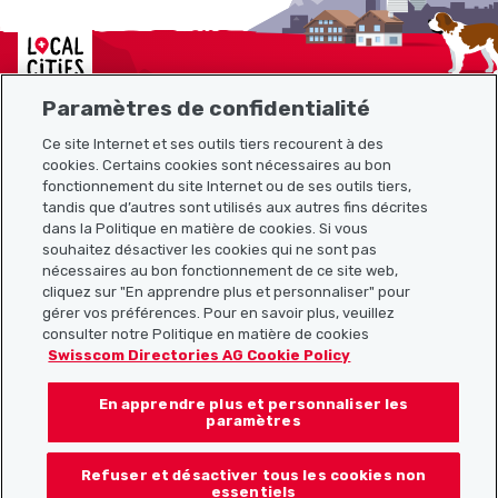
Localcities
Paramètres de confidentialité
Ce site Internet et ses outils tiers recourent à des
Plan du site
cookies. Certains cookies sont nécessaires au bon
fonctionnement du site Internet ou de ses outils tiers,
tandis que d’autres sont utilisés aux autres fins décrites
Liens utiles
dans la Politique en matière de cookies. Si vous
souhaitez désactiver les cookies qui ne sont pas
nécessaires au bon fonctionnement de ce site web,
cliquez sur "En apprendre plus et personnaliser" pour
Télécharger l’application Localcities
gérer vos préférences. Pour en savoir plus, veuillez
consulter notre Politique en matière de cookies
Swisscom Directories AG Cookie Policy
En apprendre plus et personnaliser les
Suis-nous sur les réseaux sociaux :
paramètres
Refuser et désactiver tous les cookies non
essentiels