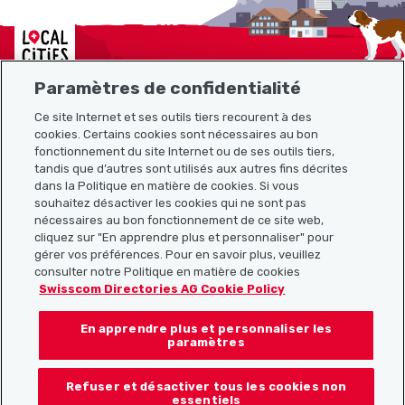
Localcities
Paramètres de confidentialité
Ce site Internet et ses outils tiers recourent à des
Plan du site
cookies. Certains cookies sont nécessaires au bon
fonctionnement du site Internet ou de ses outils tiers,
tandis que d’autres sont utilisés aux autres fins décrites
Liens utiles
dans la Politique en matière de cookies. Si vous
souhaitez désactiver les cookies qui ne sont pas
nécessaires au bon fonctionnement de ce site web,
cliquez sur "En apprendre plus et personnaliser" pour
Télécharger l’application Localcities
gérer vos préférences. Pour en savoir plus, veuillez
consulter notre Politique en matière de cookies
Swisscom Directories AG Cookie Policy
En apprendre plus et personnaliser les
Suis-nous sur les réseaux sociaux :
paramètres
Refuser et désactiver tous les cookies non
essentiels