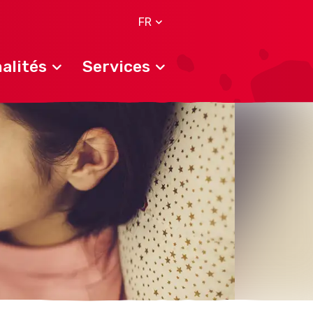
FR
alités
Services