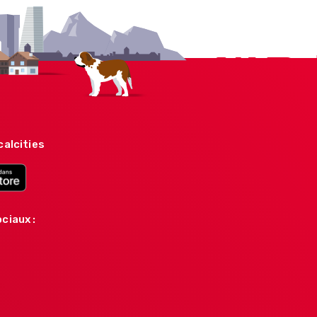
calcities
ciaux :