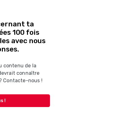
cernant ta
es 100 fois
-les avec nous
onses.
du contenu de la
evrait connaître
? Contacte-nous !
s !